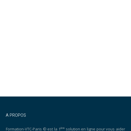
A PROPOS
ère
Formation-VTC-Paris © est la 1
solution en ligne pour vous aider