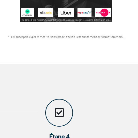
*Prix susceptible d’être modifié sans préavis selon l’établissement de formation choisi.
Étape 4