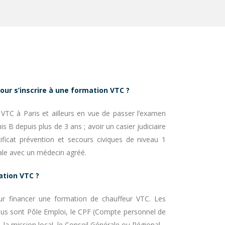
our s’inscrire à une formation VTC ?
 VTC à Paris et ailleurs en vue de passer l’examen
mis B depuis plus de 3 ans ; avoir un casier judiciaire
rtificat prévention et secours civiques de niveau 1
cale avec un médecin agréé.
tion VTC ?
pour financer une formation de chauffeur VTC. Les
onnus sont Pôle Emploi, le CPF (Compte personnel de
A, la mission local, le Conseil Générale ou Régional.