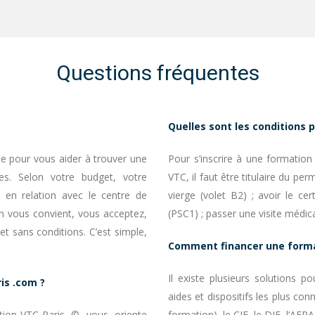
Questions fréquentes
Quelles sont les conditions p
ne pour vous aider à trouver une
Pour s’inscrire à une formation
s. Selon votre budget, votre
VTC, il faut être titulaire du per
 en relation avec le centre de
vierge (volet B2) ; avoir le ce
on vous convient, vous acceptez,
(PSC1) ; passer une visite médi
et sans conditions. C’est simple,
Comment financer une forma
Il existe plusieurs solutions 
is .com ?
aides et dispositifs les plus c
tion-VTC-Paris © vous oriente
formation), le CIF, le DIF, l’AFP