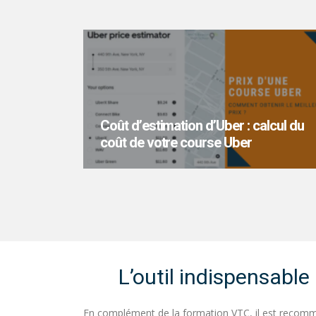
Coût d’estimation d’Uber : calcul du
coût de votre course Uber
Avez-vous déjà voulu savoir combien
coûterait votre trajet Uber avant même de
quitter votre domicile ? Cela nous arrive...
L’outil indispensabl
En complément de la formation VTC, il est recomma