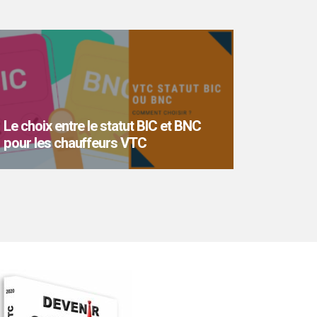
Le choix entre le statut BIC et BNC
pour les chauffeurs VTC
En tant que chauffeur VTC, il est essentiel
de choisir le bon statut fiscal pour
optimiser ses revenus et...