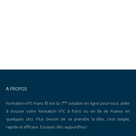
A PROPOS
ère
Formation-VTC-Paris © est la 1
solution en ligne pour vous aider
à trouver votre formation VTC à Paris ou en Île de France en
quelques clics. Plus besoin de se prendre la tête, c’est simple,
rapide et efficace. Essayez dès aujourd’hui !