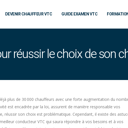
DEVENIR CHAUFFEUR VTC
GUIDE EXAMEN VTC
FORMATIO
ur réussir le choix de son 
déjà plus de 30 000 chauffeurs avec une forte augmentation du nomb
ivité est encadrée par la loi, assurent de manière responsable vos
, réussir son choix est problématique. Cependant, il existe des astuc
 meilleur conducteur VTC qui saura répondre à vos besoins et à vos