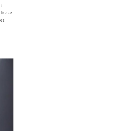
os
fficace
hez