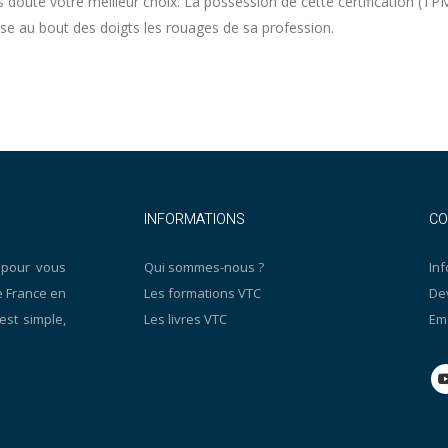
ans doute votre meilleur choix. La possession de cette certification (T
trise au bout des doigts les rouages de sa profession.
INFORMATIONS
CO
 pour vous
Qui sommes-nous ?
Inf
e France en
Les formations VTC
De
est simple,
Les livres VTC
Ema