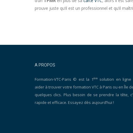
d’un
TPMR
en plus de sa
carte VTC
, alors il est s
prouve juste qu’il est un professionnel et qu’il maî
A PROPOS
ère
Formation-VTC-Paris © est la 1
solution en ligne
aider à trouver votre formation VTC à Paris ou en Île d
quelques clics. Plus besoin de se prendre la tête, c’
rapide et efficace. Essayez dès aujourd’hui !