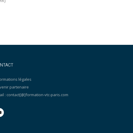
PMR)
NTACT
ormations légales
venir partenaire
il : contact[@]formation-vtc-paris.com