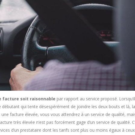
e facture soit raisonnable
par rapport au service proposé. Lorsqu’il
ce de débutant qui tente désespérément de joindre les deux bouts et là, l
une facture élevée, vous vous attendrez à un service de qualité, mai
 facture très élevée n’est pas forcément gage d’un service de qualité. C
vices d’un prestataire dont les tarifs sont plus ou moins égaux à ceux