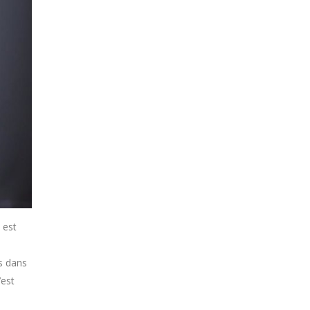
 est
a
s dans
’est