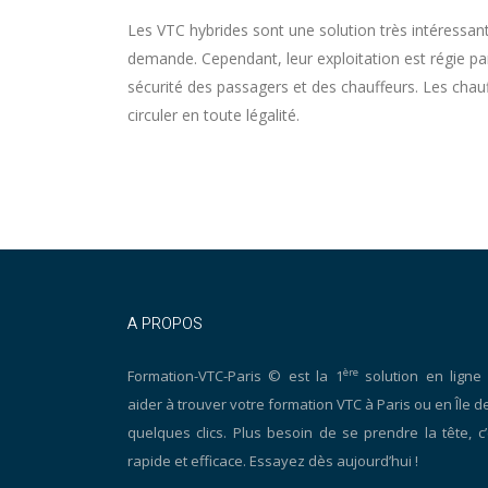
Les VTC hybrides sont une solution très intéressante
demande. Cependant, leur exploitation est régie par
sécurité des passagers et des chauffeurs. Les chauf
circuler en toute légalité.
A PROPOS
ère
Formation-VTC-Paris © est la 1
solution en ligne
aider à trouver votre formation VTC à Paris ou en Île d
quelques clics. Plus besoin de se prendre la tête, c’
rapide et efficace. Essayez dès aujourd’hui !