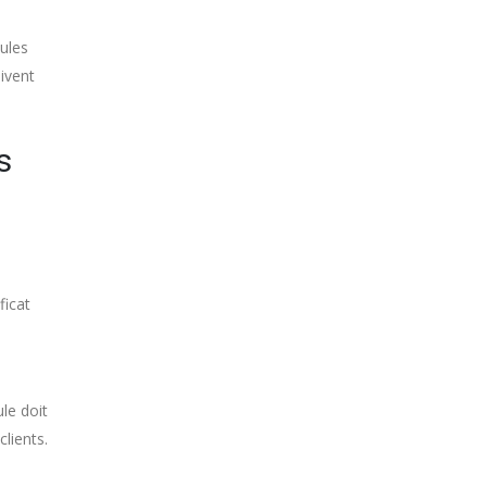
cules
oivent
s
ficat
ule doit
lients.