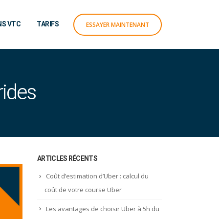
NS VTC
TARIFS
ESSAYER MAINTENANT
rides
ARTICLES RÉCENTS
Coût d’estimation d’Uber : calcul du
coût de votre course Uber
Les avantages de choisir Uber à 5h du