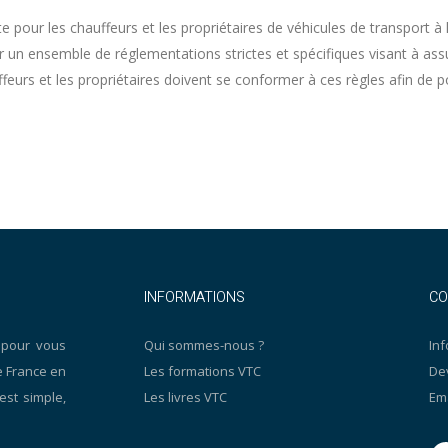
 pour les chauffeurs et les propriétaires de véhicules de transport à 
 un ensemble de réglementations strictes et spécifiques visant à assu
feurs et les propriétaires doivent se conformer à ces règles afin de p
INFORMATIONS
CO
 pour vous
Qui sommes-nous ?
Inf
e France en
Les formations VTC
De
est simple,
Les livres VTC
Ema