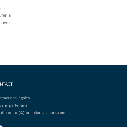
la
rer la
ouvoir
NTACT
ormations légales
venir partenaire
il : contact[@]formation-vtc-paris.com