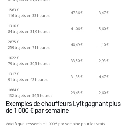
1563 €
47.36 €
13,47 €
116 trajets en 33 heures
1310 €
41.06 €
15,60 €
84 trajets en 31,9 heures
2875 €
40,49 €
11,10 €
259 trajets en 71 heures
1022 €
33,50 €
12,93 €
79 trajets en 30,5 heures
1317 €
31,35 €
14,47 €
91 trajets en 42 heures
1664 €
29,45 €
12,60 €
132 trajets en 56,5 heures
Exemples de chauffeurs Lyft gagnant plus
de 1 000 € par semaine
Voici à quoi ressemble 1 000 € par semaine pour les vrais