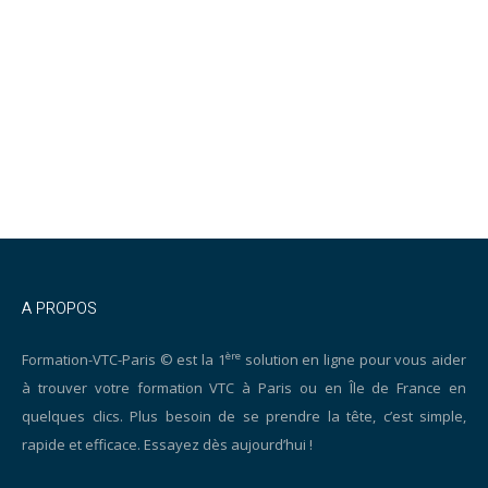
A PROPOS
ère
Formation-VTC-Paris © est la 1
solution en ligne pour vous aider
à trouver votre formation VTC à Paris ou en Île de France en
quelques clics. Plus besoin de se prendre la tête, c’est simple,
rapide et efficace. Essayez dès aujourd’hui !