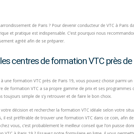
arrondissement de Paris ? Pour devenir conducteur de VTC à Paris da
rique et pratique est indispensable. C’est pourquoi nous recommando
sement agréé afin de se préparer.
 les centres de formation VTC près de
re à une formation VTC près de Paris 19, vous pouvez choisir parmi u
re de formation VTC a sa propre gamme de prix et ses programmes d
as toujours simple de s’y retrouver et de faire le bon choix.
votre décision et rechercher la formation VTC idéale selon votre situa
 il est préférable de trouver une formation VTC dans ce coin, afin de
 chez vous, c’est probablement le meilleur conseil que l’on puisse d
on VTC à Paris 19 ? Essayez notre formulaire en ligne, il vous permet