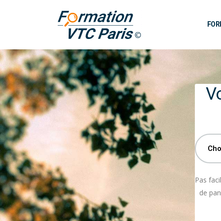
FOR
V
Pas faci
de pan